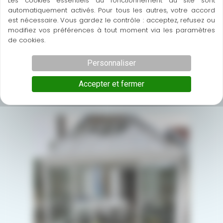
Les cookies essentiels au fonctionnement du site sont
Ce que disent nos clients
automatiquement activés. Pour tous les autres, votre accord
est nécessaire. Vous gardez le contrôle : acceptez, refusez ou
modifiez vos préférences à tout moment via les paramètres
de cookies.
Personnaliser
Accepter et fermer
Nos derniers articles