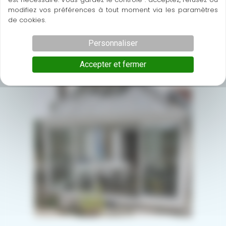
modifiez vos préférences à tout moment via les paramètres
de cookies.
Personnaliser
Nos derniers articles
Accepter et fermer