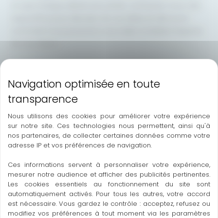
ce que chaque détail soit parfait. Contactez-nous dès
aujourd’hui pour discuter de vos idées et découvrir
comment nous pouvons vous aider à réaliser l’espace
de vos rêves !
Quelles sont vos aspirations en matière de rénovation
ou d’aménagement intérieur ? Partagez vos envies
avec nous et laissez-nous vous guider dans cette belle
aventure !
Nous utilisons des cookies pour améliorer votre expérience
sur notre site. Ces technologies nous permettent, ainsi qu'à
FAQ – Menuiseries en Aluminium
nos partenaires, de collecter certaines données comme votre
adresse IP et vos préférences de navigation.
1. Quels types de menuiseries proposez-vous ?
Ces informations servent à personnaliser votre expérience,
Nous proposons une large gamme de menuiseries en
mesurer notre audience et afficher des publicités pertinentes.
Les cookies essentiels au fonctionnement du site sont
aluminium, y compris :
automatiquement activés. Pour tous les autres, votre accord
est nécessaire. Vous gardez le contrôle : acceptez, refusez ou
Fenêtres en aluminium
modifiez vos préférences à tout moment via les paramètres