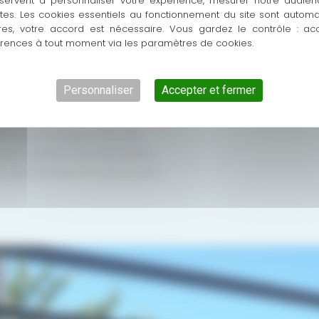
servent à personnaliser votre expérience, mesurer notre audien
ntes. Les cookies essentiels au fonctionnement du site sont autom
res, votre accord est nécessaire. Vous gardez le contrôle : ac
personnalisée pour harmoniser les menuiseries avec le styl
érences à tout moment via les paramètres de cookies.
Personnaliser
Accepter et fermer
mique renforcée et vitrages sécurité.
n solaire et domotique connectée.
sique, blindage et sécurité.
qué résistant aux intempéries.
e votre terrasse en toute saison.