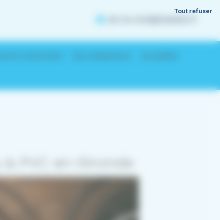
Tout refuser
alu-iso-reole@wanadoo.fr
rnets d’entretien
Nos réalisations
Actualités
u & PVC en Gironde