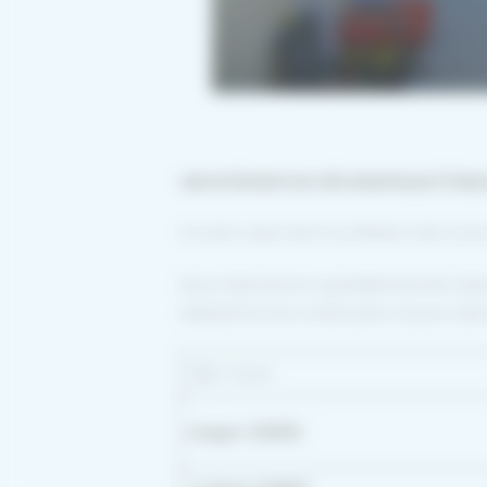
UNE INTERVENTION GÉOGRAPHIQUE ÉTENDU
Si notre cœur bat à La Réole, notre zone
Nous intervenons quotidiennement dans
existant) et de construction neuve. Not
Ville / Zone
Langon (33210)