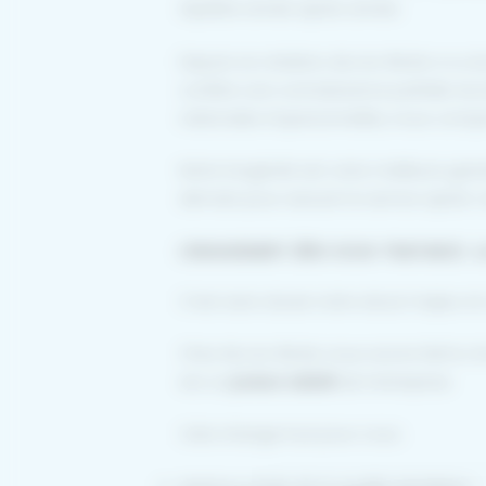
répétée année après année.
Depuis sa création, Alu Iso Réole a vu 
confère une connaissance parfaite du
nationales impersonnelles, nous compre
Notre longévité est votre meilleure gar
demain pour assurer le service après-ve
L’ENGAGEMENT ZÉRO SOUS-TRAITANCE : LA
C’est sans doute notre atout majeur et
Chez Alu Iso Réole, nous avons fait le c
est un
poseur salarié
de l’entreprise.
Cela change tout pour vous :