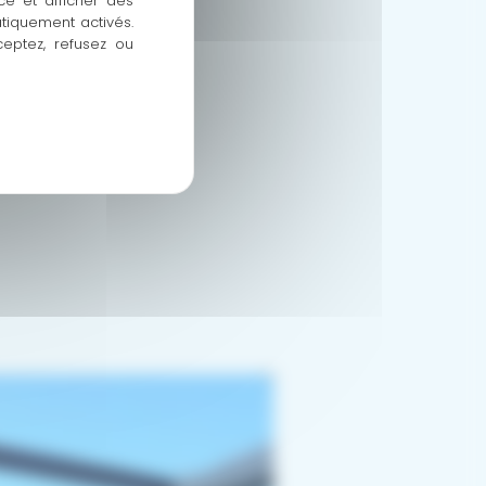
ce et afficher des
atiquement activés.
ceptez, refusez ou
e de votre façade.