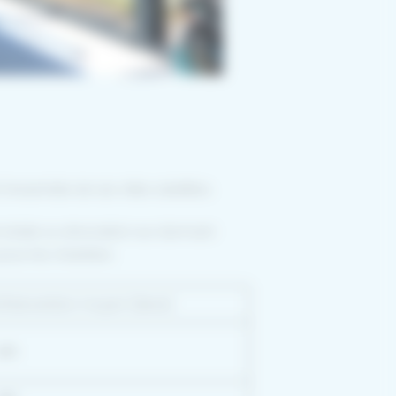
 l’ensemble de ses villes satellites.
 totale ou rénovation sur dormant
pour les chantiers.
d’intervention moyen (devis)
48h