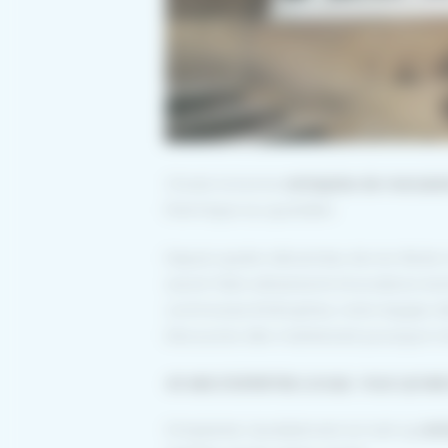
Choisir la bonne
entreprise de menuise
thermique au quotidien.
Depuis quatre décennies, Alu Iso Réole
savoir-faire artisanal et innovations t
communes limitrophes, notre équipe d
Découvrez dès maintenant pourquoi notre
40 ANS D’EXPERTISE LOCALE : PLUS QU’UNE
S’implanter durablement en tant qu’
ent