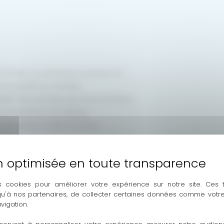
formées aux dernières normes DTU.
et propreté du chantier.
aite des produits que nous vendons.
cas de besoin de réglage.
 entreprise à taille humaine.
PVC POUR VOTRE HABITAT
angon
polyvalente, nous proposons une gamme complète pour s
s cookies pour améliorer votre expérience sur notre site. Ces
 qu'à nos partenaires, de collecter certaines données comme votre
ournisseurs pour offrir le meilleur rapport qualité/prix/perfo
vigation.
vitrées ou la performance thermique du PVC pour vos fenêtres