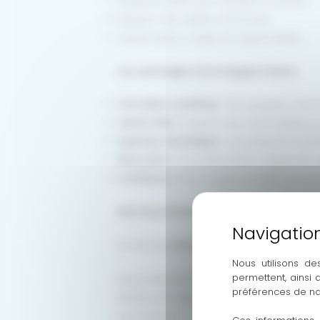
Maîtrise totale de la qualité de finition.
Respect des délais annoncés.
Interlocuteur unique et responsable.
Les avantages d’une équipe interne
Formation continue :
Nos équipes sont 
Savoir-être :
Respect de votre intérieur 
Expertise technique :
Connaissance parf
Réactivité :
Une intervention rapide en 
Confiance :
Des visages familiers et une
NOS SOLUTIONS DE MENUISERIES ALU ET 
En tant qu’
entreprise de menuiserie à L
Nous utilisons de
permettent, ainsi
Nous sélectionnons rigoureusement nos f
préférences de na
finesse de l’aluminium pour vos baies 
sur-mesure.