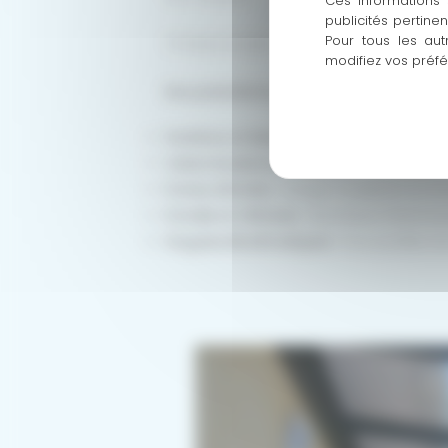
Ces informations 
publicités pertine
Pour tous les aut
Chaque projet commence par une étude 
modifiez vos préf
Nos prestations phares en Sud Gironde
Fenêtres et Baies Vitrées :
Isolation ther
Volets Roulants et Battants :
Motorisatio
Portes d’Entrée :
Design moderne ou clas
Portails et Clôtures :
Aluminium thermola
Pergolas Bioclimatiques :
Pour profiter d