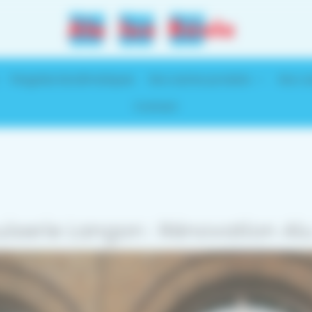
Pergolas bioclimatiques
Nos autres produits
Nos ca
Contact
uiserie Langon : Rénovation Al