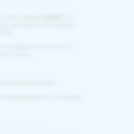
on. Cette longévité de
40 ans
nous
ines. Contrairement aux enseignes
ironde.
er vos fenêtres, et nous serons là
à Saint-Macaire.
 secteur de la menuiserie.
e. Chaque intervenant sur votre chantier