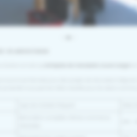
E : DE LANGON À BAZAS
 d’action en tant qu’
entreprise de menuiserie couvre Langon
et
 tout le Sud Gironde pour des projets de rénovation (dépose
re proximité nous permet d’être réactifs pour les devis comme 
Type de chantier fréquent
Délai 
Rénovation complète, Vitrines commerce,
24h – 
Vérandas