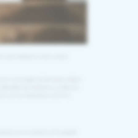
e votre habitat et votre confort
ur vos projets de fermeture, alliant
s vignobles de Sauternes ou dans les
ts comme l’aluminium et le PVC.
truit sur la confiance et la qualité