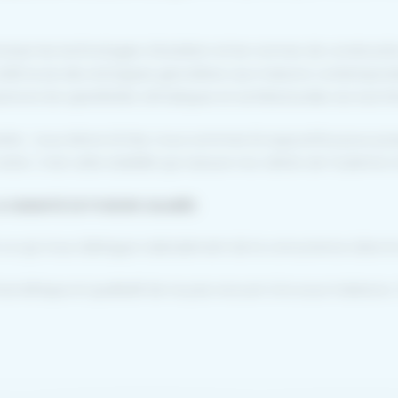
évoluer les technologies d’isolation et les normes de constructi
 bâti local, des échoppes girondines aux maisons contempora
nons les spécificités climatiques et architecturales du Sud G
antie : nous étions là hier, nous sommes là aujourd’hui pour pos
nte. C’est cette stabilité qui rassure nos clients de Toulenne 
 GARANTIE DE POSEURS SALARIÉS
 ce qui nous distingue radicalement de la concurrence dans le
hoix éthique et qualitatif de ne pas recourir à la sous-traitanc