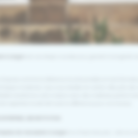
rie à Langon
est une étape cruciale pour garantir la longévité d
 s’impose comme la référence incontournable en Sud Gironde po
echniques modernes. Que vous résidiez en centre-ville, près de
édiée transforme votre maison avec des matériaux performan
 expertise locale fait toute la différence pour vos travaux.
 ENTREPRISE, UNE INSTITUTION
reprise de menuiserie à Langon
ne s’improvise pas ; cela se cons