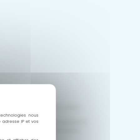
écuriser et embellir votre maison.
 technologies nous
 adresse IP et vos
rmance thermique. Que vous préfériez la
 de chambre, nous avons la solution