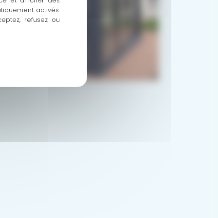
ce et afficher des
atiquement activés.
ceptez, refusez ou