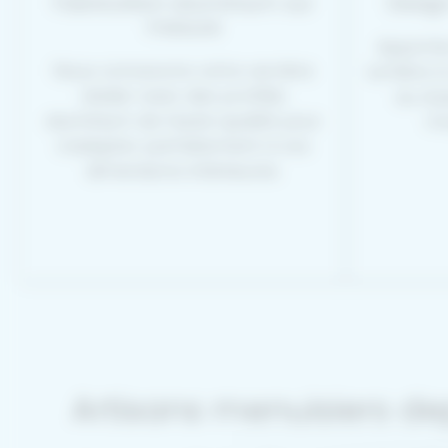
Fabrication aluminium sur
Design
mesure
Apportez
Nous concevons votre verrière
lumière à
atelier avec des profilés
au sty
aluminium de haute qualité pour
mo
s’adapter parfaitement à vos
dimensions intérieures.
Artisans menuisiers de