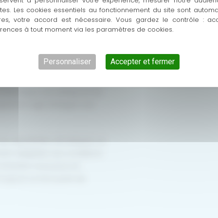
servent à personnaliser votre expérience, mesurer notre audien
ntes. Les cookies essentiels au fonctionnement du site sont autom
que projet de verrière est
res, votre accord est nécessaire. Vous gardez le contrôle : ac
érences à tout moment via les paramètres de cookies.
 techniques et les envies du
ournisseurs reconnus comme
rance.
Personnaliser
Accepter et fermer
 RGE, et détient les labels CEKAL
thermique, acoustique et de
nd il s’agit d’intégrer une
ses spécificités climatiques, ce
ment adaptées aux conditions
 Contactez-nous pour en
 toujours un bon point de