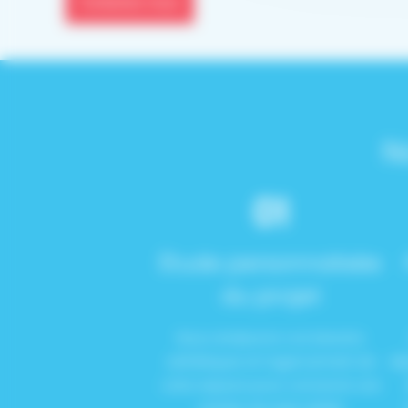
Contactez-nous
N
01
Étude personnalisée
du projet
Nous analysons vos besoins
esthétiques et l’agencement de
dé
votre espace pour concevoir une