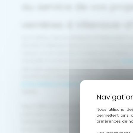
au service de vos proj
verrières à Villenave-
Alu Iso Réole, c’est une entreprise familiale basée à 
intervient à Villenave-d’Ornon pour concevoir et poser
mesure. Si vous cherchez à transformer un intérieur
industrielle et lumineuse si caractéristique, nos
verri
répondent exactement à ce besoin — du vitrage jus
assurent aussi d’autres prestations complémentai
portes, fenêtres et volets en aluminium
pour une rén
habitat.
Depuis 1986, nous fabriquons et installons des men
Nous utilisons de
particuliers et des professionnels à la recherche de 
permettent, ainsi
préférences de na
esthétiques. Près de quatre décennies d’expérience, 
et une certaine exigence sur la qualité des matériaux 