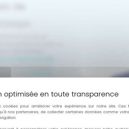
ets de
d’Ornon
La Réole en Gironde, qui
 des verrières style atelier sur
 avec cette esthétique
ères sur mesure style atelier
qu’à la pose. Nos équipes
res, comme la
création de
ovation cohérente de votre
uiseries aluminium pour des
s cookies pour améliorer votre expérience sur notre site. Ces
solutions durables et
 qu'à nos partenaires, de collecter certaines données comme votre
vigation.
ça forge un vrai savoir-faire…
et des finitions.