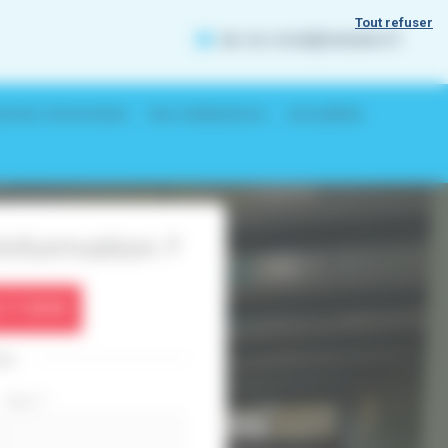
Tout refuser
alu-iso-reole@wanadoo.fr
rnets d’entretien
Nos réalisations
Actualités
nformation ?
 71 08 80
ou
Nom
*