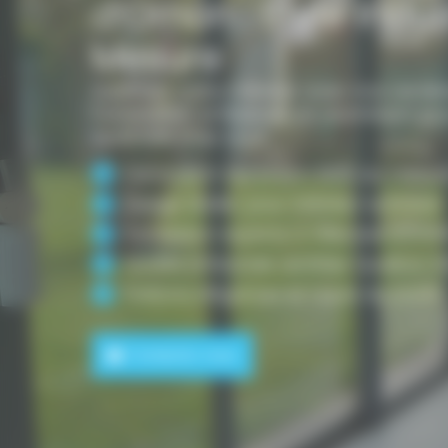
d’Ornon : Style Indus
Mesure
Sublimez votre intérieur avec nos verrièr
Fabrication artisanale en aluminium pou
optimale chez vous.
Fabrication aluminium 100% sur mesur
Design atelier pour intérieur lumineux
Installation experte à Villenave d’Orn
Qualité artisanale certifiée Qualibat R
Finitions élégantes et haute durabilité
Contactez-nous