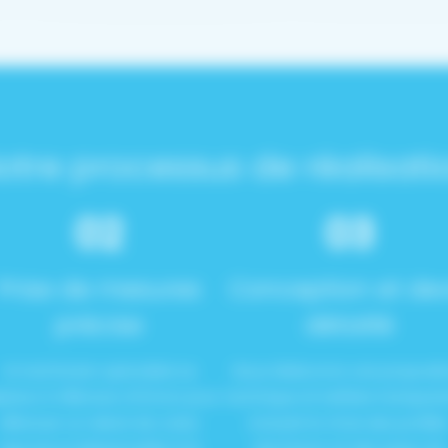
otre processus de réalisati
02
03
Prise de mesures
Conception et dev
précise
détaillé
Un technicien spécialisé se
Nous élaborons une proposit
place à Villenave d’Ornon pour
technique et tarifaire transpar
effectuer un relevé de cotes
incluant le choix des profilé