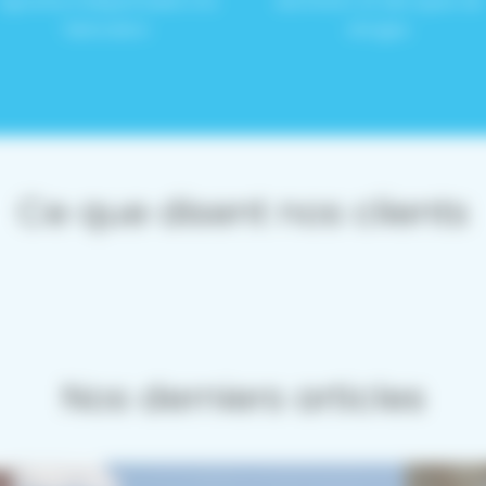
rigoureux indispensable à la
aluminium et des types de
fabrication.
vitrages.
Ce que disent nos clients
Nos derniers articles