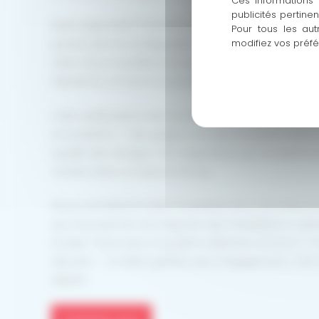
Ces informations 
publicités pertine
Notre approche ? Pas de solutions toutes faites. Cha
Pour tous les aut
modifiez vos préf
pensé selon la configuration du lieu, les contraintes
client. Nous travaillons en partenariat avec des f
Sepalumic, et tous nos produits sont fabriqués en F
Côté certifications, Alu Iso Réole est qualifié Qualibat
et Acotherm — des gages concrets de performance 
qualité des vitrages. Des arguments qui comptent qua
verrière dans un espace de vie.
Nous connaissons bien le territoire de la Gironde et 
qui nous permet de proposer des installations vrai
locales. Vous avez un projet à Villenave-d’Ornon ?
discuter — un devis gratuit, sans engagement, c’est
départ.