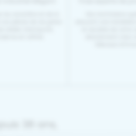
 industriel élégant
Pose experte de pr
 du caractère et de la
Nos techniciens qua
 vos pièces de vie grâce
assurent une installati
le atelier intemporel,
et durable de votre v
derne et raffiné.
directement chez v
Villenave d’Orno
puis 38 ans,