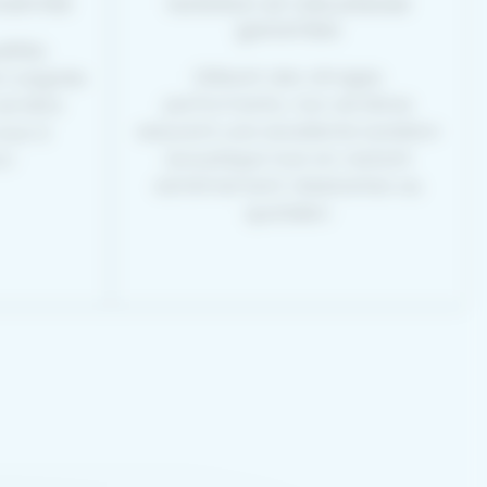
oximité
Isolation et robustesse
garanties
lifiés
Utilisant des vitrages
on soignée
performants, nos verrières
errière
assurent une excellente isolation
ous à
acoustique tout en restant
n.
extrêmement résistantes au
quotidien.