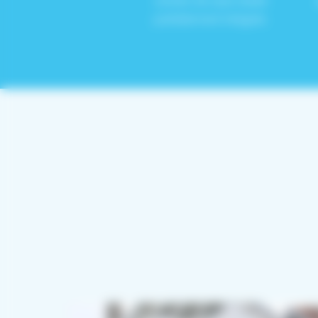
verrière de style atelier
parfaitement intégrée.