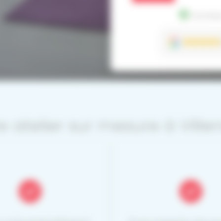
Données
re atelier sur mesure à Vill