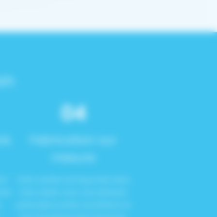
on
04
is
Fabrication sur
mesure
ion
Votre verrière est façonnée dans
ente
notre atelier avec une attention
s
particulière portée aux finitions et