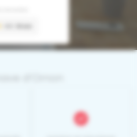
 sécurisées
4.3
26 avis
enave d’Ornon