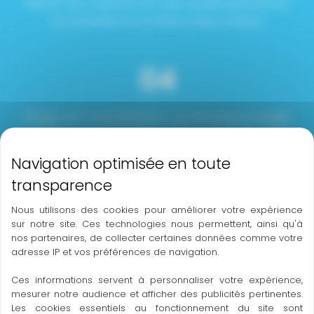
utilisant des matériaux de haute qualité garantissant
une durabilité et une finition irréprochables.
04
Pose et installation professionnelle
Nos installateurs qualifiés assurent une mise en place
rigoureuse du portail, incluant les systèmes de
motorisation et les raccordements nécessaires.
Nous utilisons des cookies pour améliorer votre expérience
sur notre site. Ces technologies nous permettent, ainsi qu'à
nos partenaires, de collecter certaines données comme votre
adresse IP et vos préférences de navigation.
Ces informations servent à personnaliser votre expérience,
Ce que disent nos clients
mesurer notre audience et afficher des publicités pertinentes.
Les cookies essentiels au fonctionnement du site sont